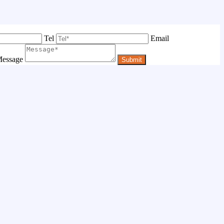
Tel
Email
essage